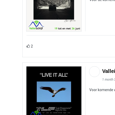
2
Valle
1 month 
Voor komende we