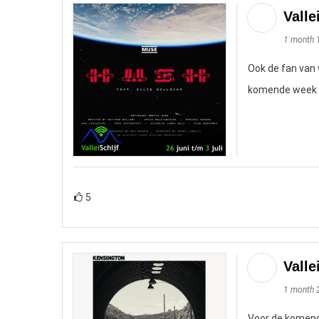
Valle
1 month 
Ook de fan van 
komende week is
5
Valle
1 month 
Voor de komend