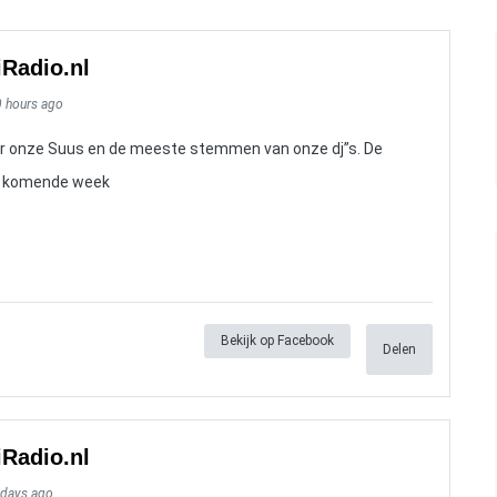
iRadio.nl
0 hours ago
r onze Suus en de meeste stemmen van onze dj”s. De
or komende week
Bekijk op Facebook
Delen
iRadio.nl
 days ago