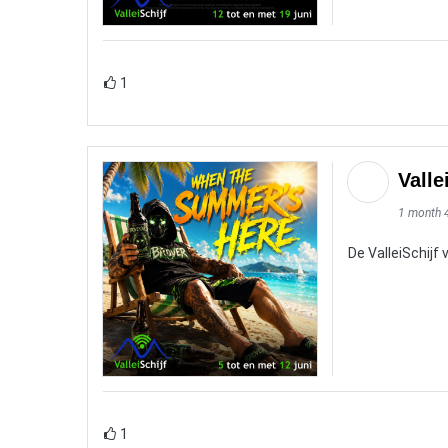
1
Valle
1 month 
De ValleiSchijf
1