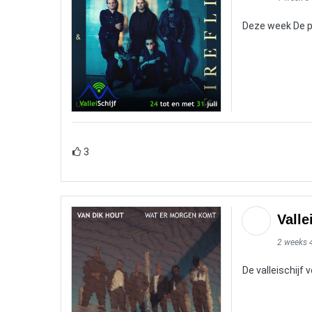
Deze week De pl
3
Valle
2 weeks 
De valleischijf