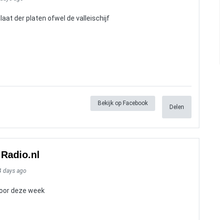
aat der platen ofwel de valleischijf
Bekijk op Facebook
Delen
iRadio.nl
4 days ago
 voor deze week