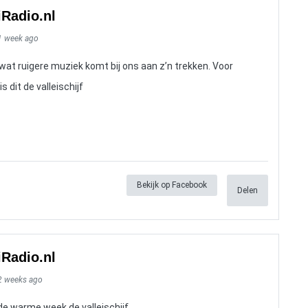
iRadio.nl
1 week ago
wat ruigere muziek komt bij ons aan z’n trekken. Voor
 dit de valleischijf
Bekijk op Facebook
Delen
iRadio.nl
2 weeks ago
e warme week de valleischijf