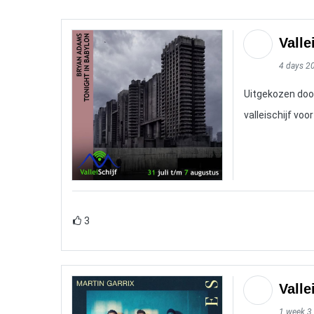
Valle
4 days 2
Uitgekozen doo
valleischijf vo
3
Valle
1 week 3