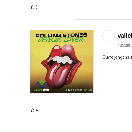
3
Valle
1 month 
Ouwe jongens, n
4