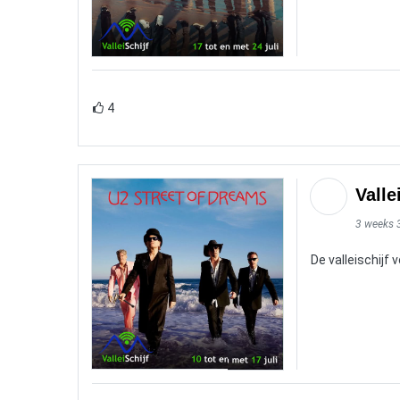
4
Valle
3 weeks 
De valleischijf