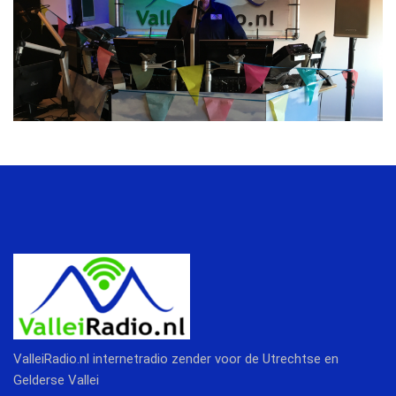
ValleiRadio.nl internetradio zender voor de Utrechtse en
Gelderse Vallei