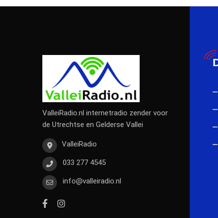
D
ValleiRadio.nl internetradio zender voor
de Utrechtse en Gelderse Vallei
ValleiRadio
033 277 4545
info@valleiradio.nl